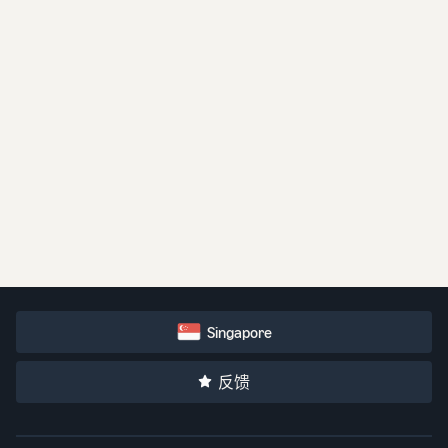
案例研究
Epitex
Epitex 如何在亚马逊新加坡商城的大型促销活动中取得成
功。
Yu Xian Tan I 经理
亚马逊新加坡商城的品牌所有者
Singapore
反馈