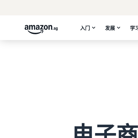
入门
发展
学
电子商