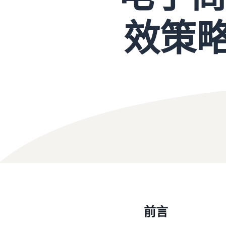
效策略
前言