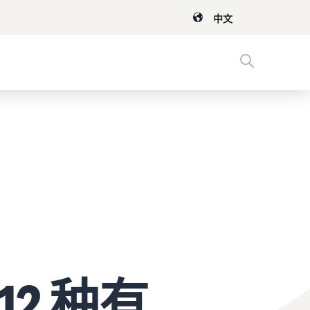
中文
2 种有