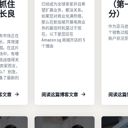
抓住
（第
已经成为全球卖家并且希
望扩展业务，都没关系。
长良
分）
如果您对商业充满热情，
那么在新加坡开展电商业
作为亚马
务的最佳时机莫过于现
个销售过
在。以下是您应在
务市场正在
账户状况
Amazon.sg 商城开店的 5
长，其增速
个理由
国。在这片
场中，有哪
挑战值得关
逊卖家而言，
么？ 别急，
备了最新的
客文章
阅读这篇博客文章
阅读这篇