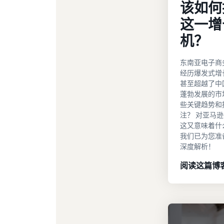
该如何
这一增
机？
东南亚电子商
经历爆发式增
甚至超越了中
蓬勃发展的市
些关键趋势和
注？ 对亚马
这又意味着什
我们已为您准
深度解析！
阅读这篇博