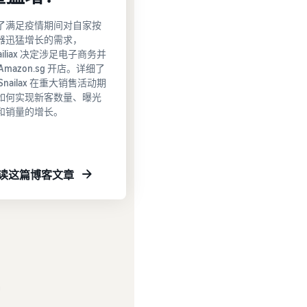
了满足疫情期间对自家按
器迅猛增长的需求，
ailiax 决定涉足电子商务并
Amazon.sg 开店。详细了
Snailax 在重大销售活动期
如何实现新客数量、曝光
和销量的增长。
读这篇博客文章