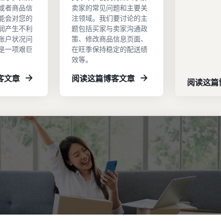
或者商品信
卖家的常见问题和主要关
能会对您的
注领域。我们要讨论的主
润产生不利
题包括买家与卖家沟通政
账户状况问
策、修改商品信息页面、
是一项艰巨
在旺季保持稳定的配送绩
效等。
客文章
阅读这篇博客文章
阅读这篇