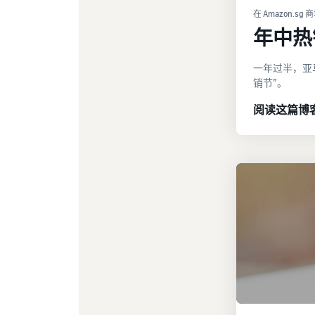
在 Amazon.sg
年中热
一年过半，亚
销节”。
阅读这篇博