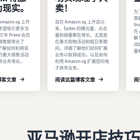
为现实。
卖！
为
摩
 Amazon.sg 上开
自在 Amazon.sg 上开店以
Sn
希望吸引更多当
来，Epitex 的曝光量、点击
在 
 年 Prime 会员
量和销量都在增长，尤其是
解 
销售额增长了
在重大购物活动和假日季期
间
细了解如何利用亚
间。详细了解他们如何扩展
量
的重大销售活动
业务以取得成功，以及如何
商业务增长。
利用 Amazon.sg 扩展您的电
子商务业务。
博客文章
阅读这篇博客文章
阅
亚马逊开店技巧