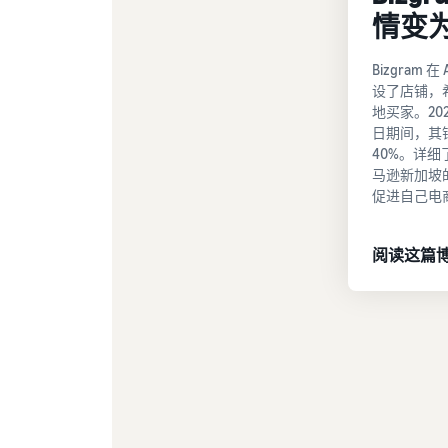
情变
Bizgram 在
设了店铺，
地买家。2022
日期间，其
40%。详
马逊新加坡
促进自己电
阅读这篇