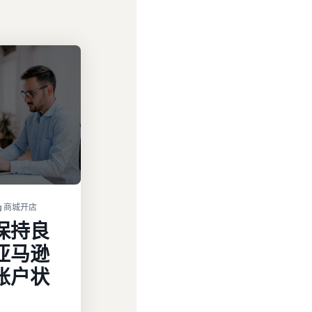
sg 商城开店
保持良
亚马逊
账户状