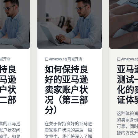
 商城开店
在 Amazon.sg 商城开店
在 Amazon.
持良
如何保持良
亚马
马逊
好的亚马逊
测试
户状
卖家账户状
化的
二部
况（第三部
证体
分）
这种体验
的卖家身
富的亚马逊
在关于保持良好的亚马逊
可靠，同
账户状况问
卖家账户状况的最后一篇
捷的方式
棘手。如果
文章中，我们将深入了解