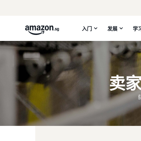
入门
发展
学
卖家