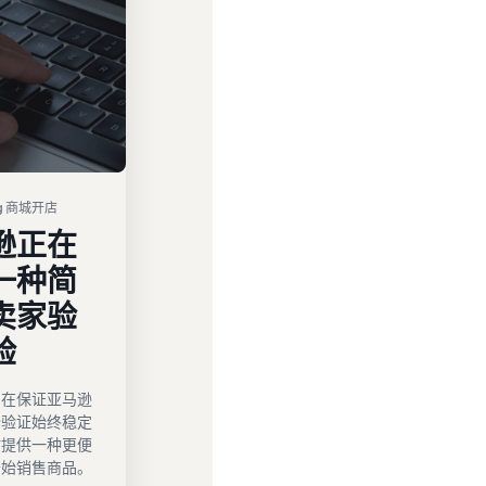
sg 商城开店
逊正在
一种简
卖家验
验
旨在保证亚马逊
份验证始终稳定
时提供一种更便
开始销售商品。