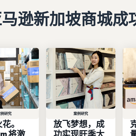
亚马逊新加坡商城成
案例研究
案例研究
火花。
放飞梦想，成
ram 将激
功实现旺季大